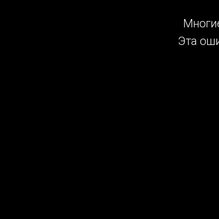
Многие
Эта оши